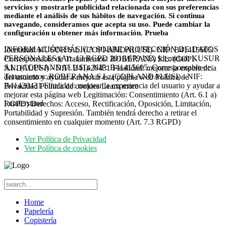
servicios y mostrarle publicidad relacionada con sus preferencias
mediante el análisis de sus hábitos de navegación. Si continua
navegando, consideramos que acepta su uso. Puede cambiar la
configuración u obtener más información. Prueba
INFORMACIÓN BÁSICA SOBRE PROTECCIÓN DE DATOS
Identidad: KUSUR S.L. (COPI-ANDALUSI)- NIF: B41415605.
PERSONALES (Art. 13 RGPD 2016/679 UE) Identidad: KUSUR
Corresponsable de Tratamientos: ROBERANA S.L. (COPI-
S.L. (COPI-ANDALUSI)- NIF: B41415605. Corresponsable de
ANDALUSI) - NIF: B41420431 Finalidad: mejorar la experiencia
Tratamientos: ROBERANA S.L. (COPI-ANDALUSI) - NIF:
del usuario y ayudar a mejorar esta página web Política de
B41420431 Finalidad: mejorar la experiencia del usuario y ayudar a
Privacidad Política de cookies
Learn more
mejorar esta página web Legitimación: Consentimiento (Art. 6.1 a)
I understand
RGPD) Derechos: Acceso, Rectificación, Oposición, Limitación,
Portabilidad y Supresión. También tendrá derecho a retirar el
consentimiento en cualquier momento (Art. 7.3 RGPD)
Ver Política de Privacidad
Ver Política de cookies
Home
Papelería
Copistería